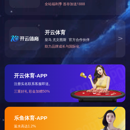
2023.04.07
冲突矿物采购政策
RBA(原EICC)指出，部分金属矿产已成为非洲刚果民主共和
国武装叛乱团体的主要财源，用来交易军火、延续其与政府间
的血腥冲突、蹂躏当地平民，因此引发国际争议。达瑞身为世
界公民，我们宣示并承诺不接受使用来自冲突矿区的金属；
1
/0
到第
页
确定
股票代码：300976
关于达瑞
公司介绍